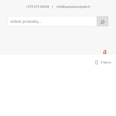
+370 675 04438 | info@apskaitosskydai.lt
0 Items
Apatinis uždengimas daugiaviečiams
sandariklams BE sandariklių (APU0825)