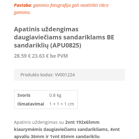
Pastaba:
gaminio fotografija gali neatitikti tikro
gaminio.
Apatinis uždengimas
daugiaviečiams sandariklams BE
sandariklių (APU0825)
28.59
€
23.63
€
be PVM
Produkto kodas:
VV001224
Svoris
0.8 kg
Išmatavimai
1 × 1 × 1 cm
Apatinis uždengimas su
2vnt 192x65mm
kiaurymėmis daugiaviečiams sandarikliams, 4vnt
apvaliu 36mm ir 1vnt 65mm sandarikliu