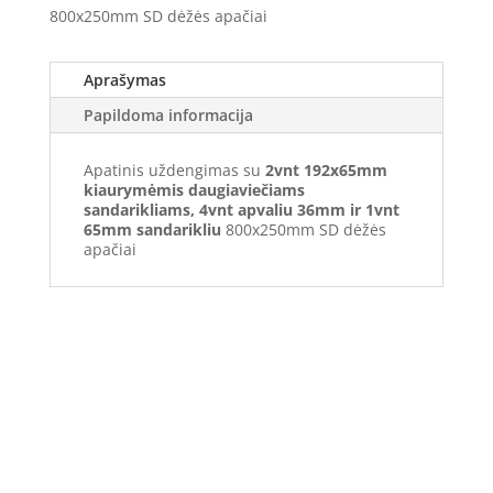
800x250mm SD dėžės apačiai
Aprašymas
Papildoma informacija
Apatinis uždengimas su
2vnt 192x65mm
kiaurymėmis daugiaviečiams
sandarikliams, 4vnt apvaliu 36mm ir 1vnt
65mm sandarikliu
800x250mm SD dėžės
apačiai
Elektros apskaitos, tranzitinių, jėgos, automatikos ir
skirstomųjų skydų gamyba ir surinkimas