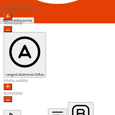
Turinio moduliai
Prieinamumo nustatymai
Piktogramos dydis
Sukurta
OneTap
Slėpti įrankių juostą
Numatytoji
Lengvai skaitomas šriftas
Eilučių aukštis
Numatytoji