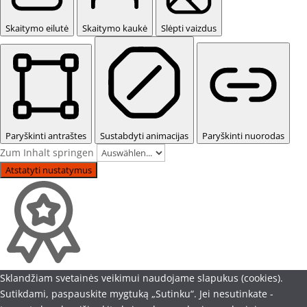
Skaitymo eilutė
Skaitymo kaukė
Slėpti vaizdus
Paryškinti antraštes
Sustabdyti animacijas
Paryškinti nuorodas
Zum Inhalt springen
Atstatyti nustatymus
Sklandžiam svetainės veikimui naudojame slapukus (cookies).
Sutikdami, paspauskite mygtuką „Sutinku“. Jei nesutinkate -