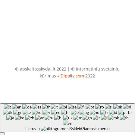
El. paštas
info@apskaitosskydai.lt
© apskaitosskydai.lt 2022 | © Internetinių svetainių
kūrimas –
Dipolis.com
2022
Lietuvių