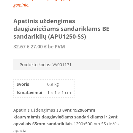
gaminio.
Apatinis uždengimas
daugiaviečiams sandariklams BE
sandariklių (APU1250-SS)
32.67
€
27.00
€
be PVM
Produkto kodas:
VV001171
Svoris
0.9 kg
Išmatavimai
1 × 1 × 1 cm
Apatinis uždengimas su
8vnt 192x65mm
kiaurymėmis daugiaviečiams sandarikliams ir 2vnt
apvaliais 65mm sandarikliais
1200x500mm SS dėžės
apačiai