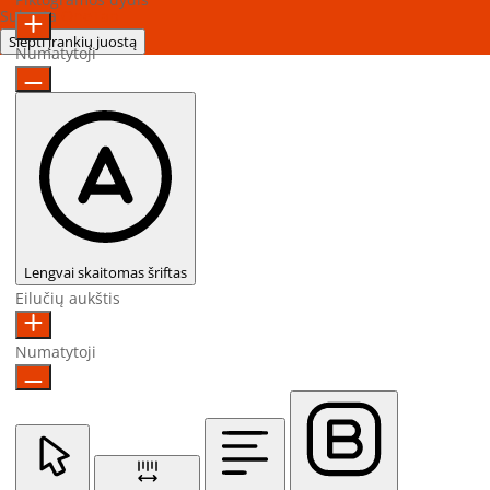
Sukurta
OneTap
Slėpti įrankių juostą
Numatytoji
Lengvai skaitomas šriftas
Eilučių aukštis
Numatytoji