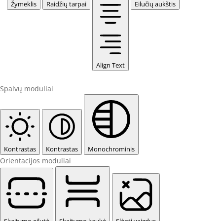
Žymeklis
Raidžių tarpai
Eilučių aukštis
Align Text
Spalvų moduliai
Kontrastas
Kontrastas
Monochrominis
Orientacijos moduliai
Skaitymo eilutė
Skaitymo kaukė
Slėpti vaizdus