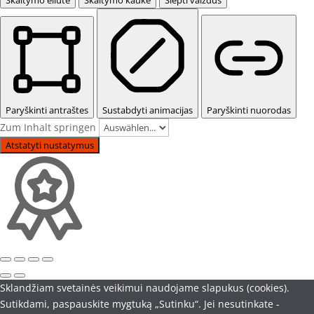
Paryškinti antraštes
Sustabdyti animacijas
Paryškinti nuorodas
Zum Inhalt springen
Atstatyti nustatymus
Sklandžiam svetainės veikimui naudojame slapukus (cookies).
Sutikdami, paspauskite mygtuką „Sutinku“. Jei nesutinkate -