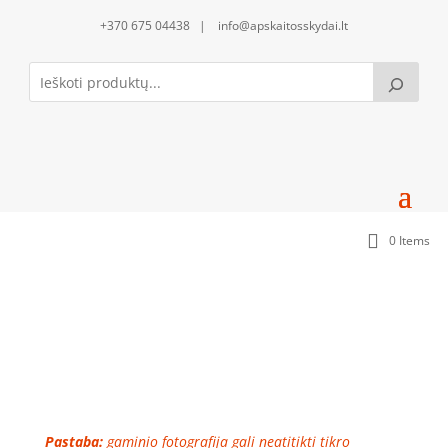
+370 675 04438 | info@apskaitosskydai.lt
0 Items
Apatinis uždengimas daugiaviečiams
sandariklams BE sandariklių (APU1250-SS)
Pastaba:
gaminio fotografija gali neatitikti tikro