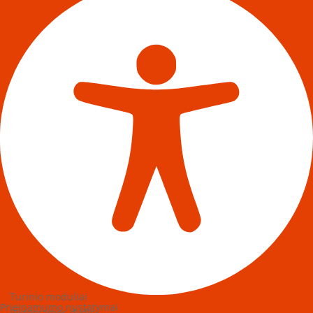
Turinio moduliai
Prieinamumo nustatymai
Piktogramos dydis