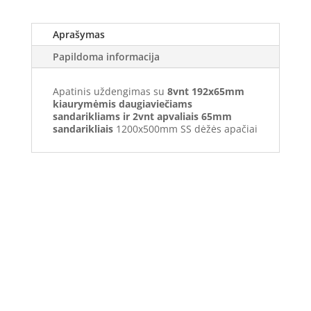
Aprašymas
Papildoma informacija
Apatinis uždengimas su
8vnt 192x65mm
kiaurymėmis daugiaviečiams
sandarikliams ir 2vnt apvaliais 65mm
sandarikliais
1200x500mm SS dėžės apačiai
Elektros apskaitos, tranzitinių, jėgos, automatikos ir
skirstomųjų skydų gamyba ir surinkimas
Privatumas, prekių pristatymas