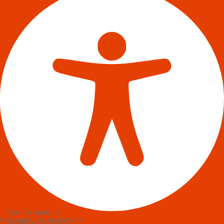
Turinio moduliai
Prieinamumo nustatymai
Piktogramos dydis