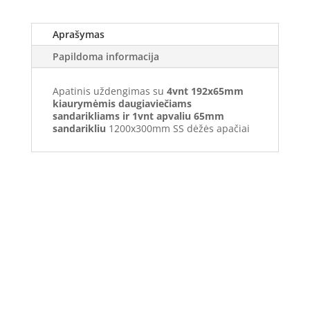
Aprašymas
Papildoma informacija
Apatinis uždengimas su
4vnt 192x65mm
kiaurymėmis daugiaviečiams
sandarikliams ir 1vnt apvaliu 65mm
sandarikliu
1200x300mm SS dėžės apačiai
Elektros apskaitos, tranzitinių, jėgos, automatikos ir
skirstomųjų skydų gamyba ir surinkimas
Privatumas, prekių pristatymas