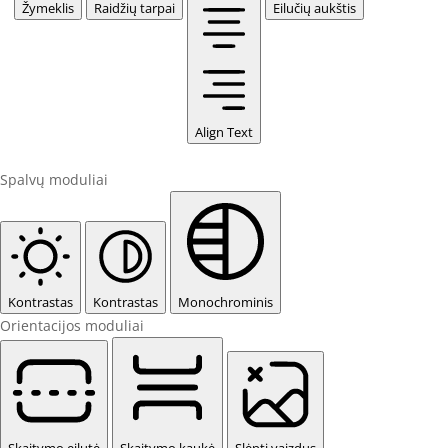
Žymeklis
Raidžių tarpai
Eilučių aukštis
Align Text
Spalvų moduliai
Kontrastas
Kontrastas
Monochrominis
Orientacijos moduliai
Skaitymo eilutė
Skaitymo kaukė
Slėpti vaizdus