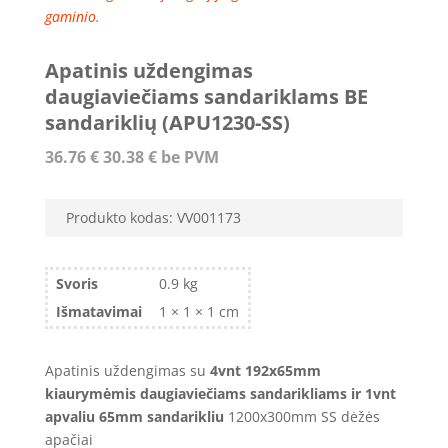
gaminio.
Apatinis uždengimas
daugiaviečiams sandariklams BE
sandariklių (APU1230-SS)
36.76
€
30.38
€
be PVM
Produkto kodas:
VV001173
Svoris
0.9 kg
Išmatavimai
1 × 1 × 1 cm
Apatinis uždengimas su
4vnt 192x65mm
kiaurymėmis daugiaviečiams sandarikliams ir 1vnt
apvaliu 65mm sandarikliu
1200x300mm SS dėžės
apačiai