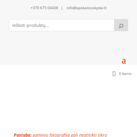
+370 675 04438 | info@apskaitosskydai.lt
0 Items
Apatinis uždengimas daugiaviečiams
sandariklams BE sandariklių (APU1230-SS)
Pastaba:
gaminio fotografija gali neatitikti tikro