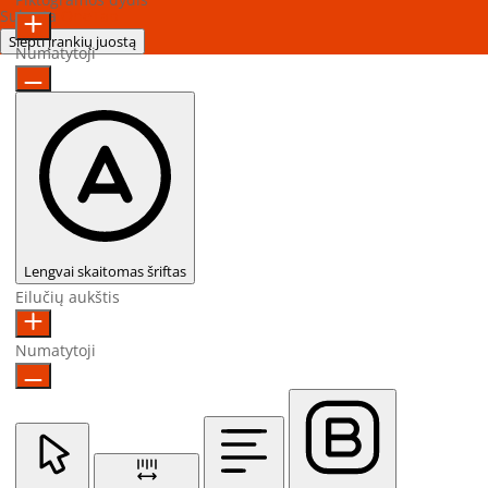
Sukurta
OneTap
Slėpti įrankių juostą
Numatytoji
Lengvai skaitomas šriftas
Eilučių aukštis
Numatytoji