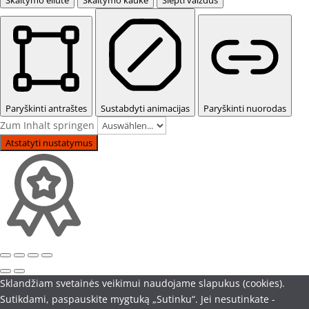
Paryškinti antraštes
Sustabdyti animacijas
Paryškinti nuorodas
Zum Inhalt springen
Atstatyti nustatymus
Sklandžiam svetainės veikimui naudojame slapukus (cookies).
Sutikdami, paspauskite mygtuką „Sutinku“. Jei nesutinkate -