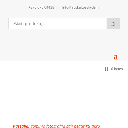
+370 675 04438 | info@apskaitosskydai.lt
0 Items
Apatinis uždengimas daugiaviečiams
sandariklams BE sandariklių (APU0860-SS)
Pastaba:
gaminio fotografija gali neatitikti tikro