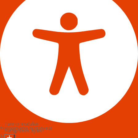
Turinio moduliai
Prieinamumo nustatymai
Piktogramos dydis
Sukurta
OneTap