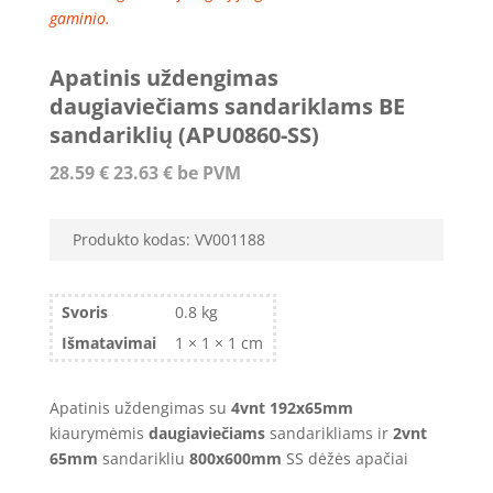
gaminio.
Apatinis uždengimas
daugiaviečiams sandariklams BE
sandariklių (APU0860-SS)
28.59
€
23.63
€
be PVM
Produkto kodas:
VV001188
Svoris
0.8 kg
Išmatavimai
1 × 1 × 1 cm
Apatinis uždengimas su
4vnt
192x65mm
kiaurymėmis
daugiaviečiams
sandarikliams ir
2vnt
65mm
sandarikliu
800x600mm
SS dėžės apačiai