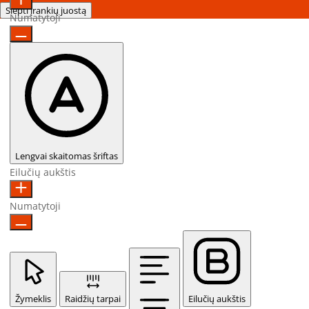
Slėpti įrankių juostą
Numatytoji
Lengvai skaitomas šriftas
Eilučių aukštis
Numatytoji
Žymeklis
Raidžių tarpai
Eilučių aukštis