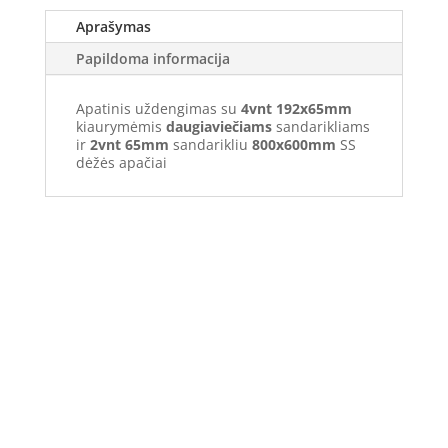
Aprašymas
Papildoma informacija
Apatinis uždengimas su
4vnt
192x65mm
kiaurymėmis
daugiaviečiams
sandarikliams
ir
2vnt
65mm
sandarikliu
800x600mm
SS
dėžės apačiai
Elektros apskaitos, tranzitinių, jėgos, automatikos ir
skirstomųjų skydų gamyba ir surinkimas
Privatumas, prekių pristatymas