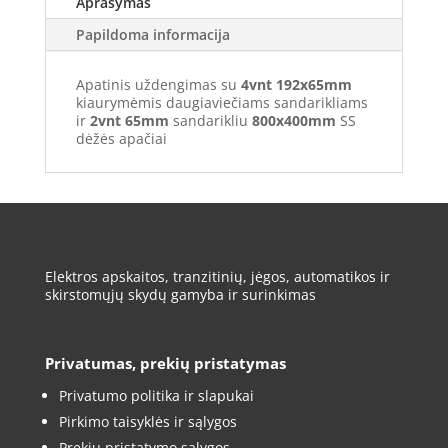
Aprašymas
Papildoma informacija
Apatinis uždengimas su
4vnt
192x65mm
kiaurymėmis daugiaviečiams sandarikliams
ir
2vnt
65mm
sandarikliu
800x400mm
SS
dėžės apačiai
Elektros apskaitos, tranzitinių, jėgos, automatikos ir
skirstomųjų skydų gamyba ir surinkimas
Privatumas, prekių pristatymas
Privatumo politika ir slapukai
Pirkimo taisyklės ir sąlygos
Prekių pristatymo sąlygos