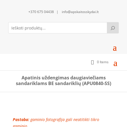
+370 675 04438 | info@apskaitosskydai.lt
0 Items
Apatinis uždengimas daugiaviečiams
sandariklams BE sandariklių (APU0840-SS)
Pastaba:
gaminio fotografija gali neatitikti tikro
gaminio.