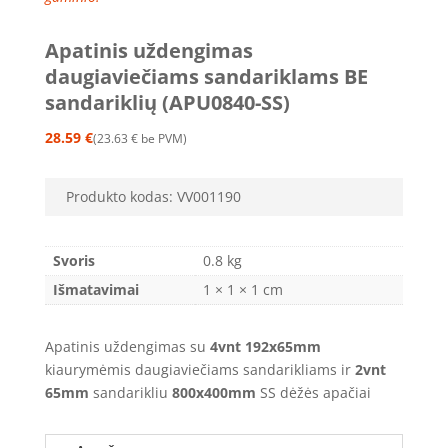
Apatinis uždengimas
daugiaviečiams sandariklams BE
sandariklių (APU0840-SS)
28.59
€
23.63
€
be PVM
Produkto kodas:
VV001190
Svoris
0.8 kg
Išmatavimai
1 × 1 × 1 cm
Apatinis uždengimas su
4vnt
192x65mm
kiaurymėmis daugiaviečiams sandarikliams ir
2vnt
65mm
sandarikliu
800x400mm
SS dėžės apačiai