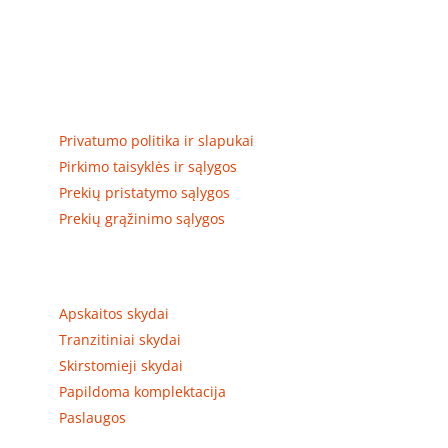
Elektros apskaitos, tranzitinių, jėgos, automatikos ir
skirstomųjų skydų gamyba ir surinkimas
Privatumas, prekių pristatymas
Privatumo politika ir slapukai
Pirkimo taisyklės ir sąlygos
Prekių pristatymo sąlygos
Prekių grąžinimo sąlygos
Prekių kategorijos
Apskaitos skydai
Tranzitiniai skydai
Skirstomieji skydai
Papildoma komplektacija
Paslaugos