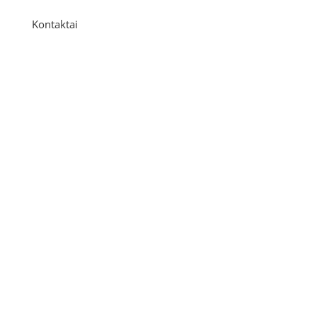
Kontaktai
Adresas
P. Višinskio g. 9A, Kaunas
Telefonas
+370 675 04438