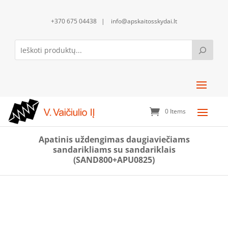
+370 675 04438 | info@apskaitosskydai.lt
0 Items
Apatinis uždengimas daugiaviečiams
sandarikliams su sandariklais
(SAND800+APU0825)