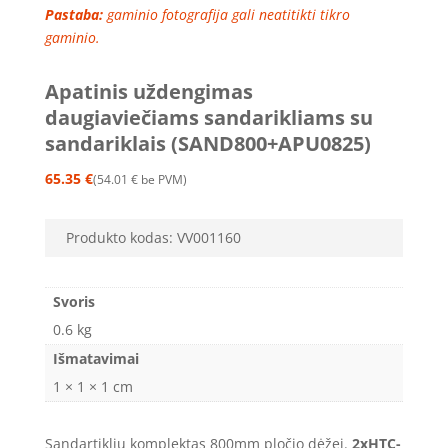
Pastaba:
gaminio fotografija gali neatitikti tikro
gaminio.
Apatinis uždengimas
daugiaviečiams sandarikliams su
sandariklais (SAND800+APU0825)
65.35
€
54.01
€
be PVM
Produkto kodas:
VV001160
Svoris
0.6 kg
Išmatavimai
1 × 1 × 1 cm
Sandartiklių komplektas 800mm pločio dėžei.
2xHTC-