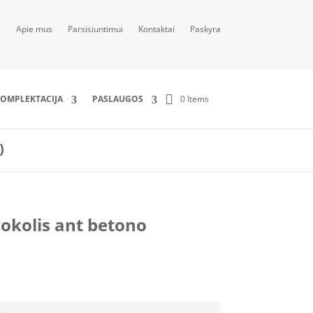
Apie mus
Parsisiuntimui
Kontaktai
Paskyra
0 Items
OMPLEKTACIJA
PASLAUGOS
)
okolis ant betono