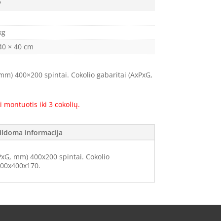
6
kg
40 × 40 cm
mm) 400×200 spintai. Cokolio gabaritai (AxPxG,
i montuotis iki 3 cokolių.
ildoma informacija
PxG, mm) 400x200 spintai. Cokolio
400x400x170.