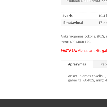
Produkto kodas:
VV00153
Svoris
10.4 
Išmatavimai
17 × 
Ankeruojamas cokolis, (PxG, 
mm): 400x400x170.
PASTABA:
Vienas ant kito gal
Aprašymas
Pap
Ankeruojamas cokolis, (
gabaritai (AxPxG, mm): 