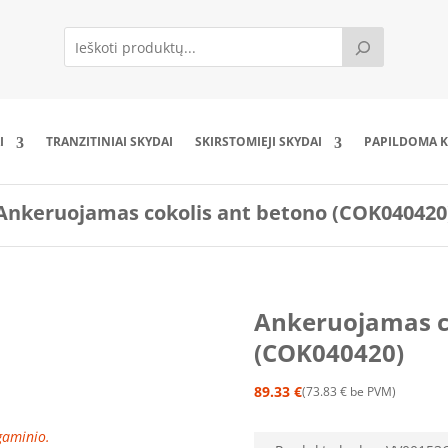
I
TRANZITINIAI SKYDAI
SKIRSTOMIEJI SKYDAI
PAPILDOMA K
Ankeruojamas cokolis ant betono (COK040420
Ankeruojamas c
(COK040420)
89.33
€
73.83
€
be PVM
 gaminio.