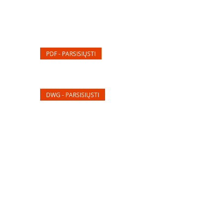
PDF - PARSISIŲSTI
DWG - PARSISIŲSTI
Elektros apskaitos, tranzitinių, jėgos, automatikos ir
skirstomųjų skydų gamyba ir surinkimas