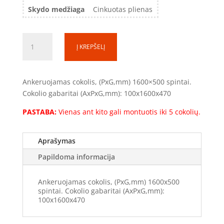
Skydo medžiaga
Cinkuotas plienas
produkto
Į KREPŠELĮ
kiekis:
Ankeruojamas
cokolis
Ankeruojamas cokolis, (PxG,mm) 1600×500 spintai.
ant
Cokolio gabaritai (AxPxG,mm): 100x1600x470
betono
(COK011650)
PASTABA:
Vienas ant kito gali montuotis iki 5 cokolių.
Aprašymas
Papildoma informacija
Ankeruojamas cokolis, (PxG,mm) 1600x500
spintai. Cokolio gabaritai (AxPxG,mm):
100x1600x470