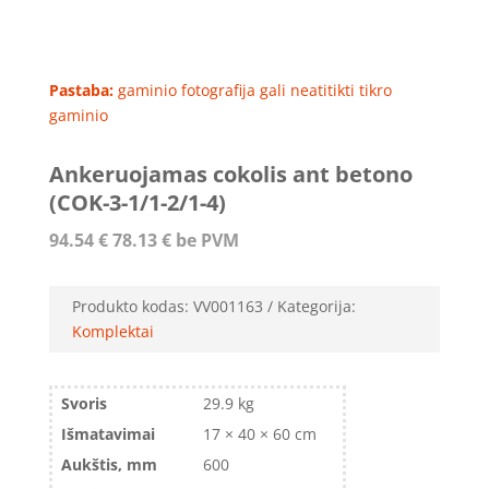
Pastaba:
gaminio fotografija gali neatitikti tikro
gaminio
Ankeruojamas cokolis ant betono
(COK-3-1/1-2/1-4)
94.54
€
78.13
€
be PVM
Produkto kodas:
VV001163
Kategorija:
Komplektai
Svoris
29.9 kg
Išmatavimai
17 × 40 × 60 cm
Aukštis, mm
600