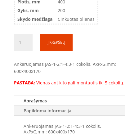
Plotis, mm
400
Gylis, mm
200
Skydo medžiaga
Cinkuotas plienas
produkto
Į KREPŠELĮ
kiekis:
Ankeruojamas
cokolis
Ankeruojamas ĮAS-1-2;1-4;3-1 cokolis, AxPxG,mm:
ant
600x400x170
betono
(COK-
PASTABA:
Vienas ant kito gali montuotis iki 5 cokolių.
3-
1/1-
Aprašymas
2/1-
4)
Papildoma informacija
Ankeruojamas ĮAS-1-2;1-4;3-1 cokolis,
AxPxG,mm: 600x400x170