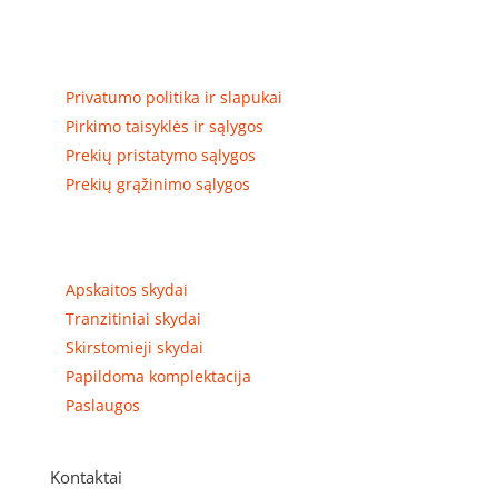
skirstomųjų skydų gamyba ir surinkimas
Privatumas, prekių pristatymas
Privatumo politika ir slapukai
Pirkimo taisyklės ir sąlygos
Prekių pristatymo sąlygos
Prekių grąžinimo sąlygos
Prekių kategorijos
Apskaitos skydai
Tranzitiniai skydai
Skirstomieji skydai
Papildoma komplektacija
Paslaugos
Kontaktai