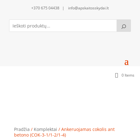
+370 675 04438 | info@apskaitosskydai.lt
0 Items
Ankeruojamas cokolis ant betono (COK-3-1/1-2/1-
4)
Pradžia
/
Komplektai
/ Ankeruojamas cokolis ant
betono (COK-3-1/1-2/1-4)