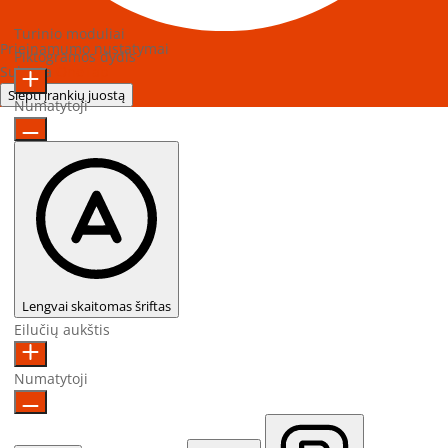
Turinio moduliai
Prieinamumo nustatymai
Piktogramos dydis
Sukurta
OneTap
Slėpti įrankių juostą
Numatytoji
Lengvai skaitomas šriftas
Eilučių aukštis
Numatytoji