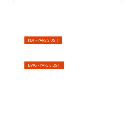
PDF - PARSISIŲSTI
DWG - PARSISIŲSTI
Elektros apskaitos, tranzitinių, jėgos, automatikos ir