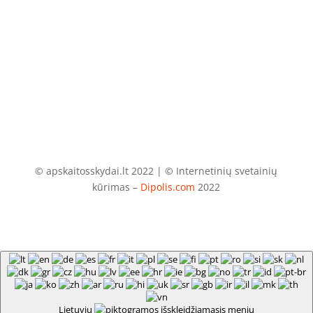
El. paštas
info@apskaitosskydai.lt
© apskaitosskydai.lt 2022 | © Internetinių svetainių
kūrimas –
Dipolis.com
2022
Lietuvių