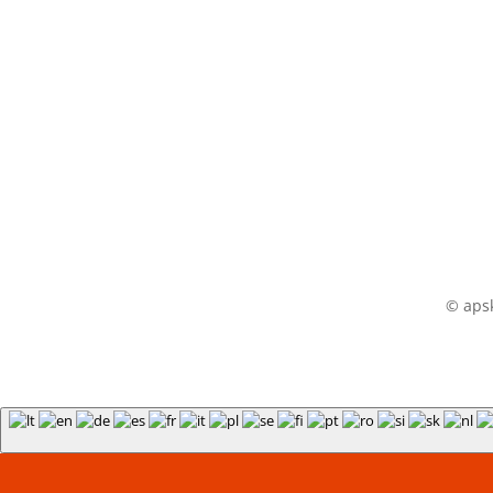
© apsk