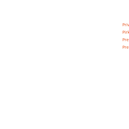
Priva
Elektros apskaitos, tranzitinių,
Pri
jėgos, automatikos ir skirstomųjų
Pir
skydų gamyba ir surinkimas
Pre
Pre