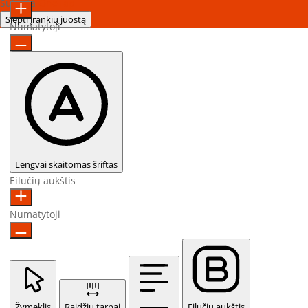
Sukurta
OneTap
Slėpti įrankių juostą
Numatytoji
Lengvai skaitomas šriftas
Eilučių aukštis
Numatytoji
Žymeklis
Raidžių tarpai
Eilučių aukštis