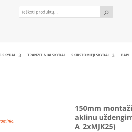
S SKYDAI
TRANZITINIAI SKYDAI
SKIRSTOMIEJI SKYDAI
PAPI
lokštė su 150mm aklinu uždengimu (DP1508
150mm montaži
aklinu uždengi
 gaminio.
A_2xMJK25)