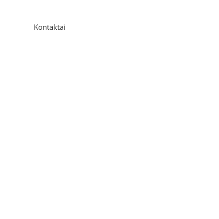
Kontaktai
Adresas
P. Višinskio g. 9A, Kaunas
Telefonas
+370 675 04438