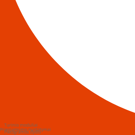
Turinio moduliai
Prieinamumo nustatymai
Piktogramos dydis