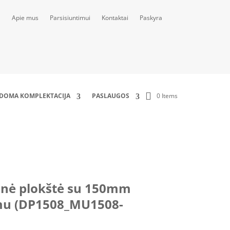
Apie mus
Parsisiuntimui
Kontaktai
Paskyra
0 Items
LDOMA KOMPLEKTACIJA
PASLAUGOS
_MU1508-A_2xMJK25)
nė plokštė su 150mm
mu (DP1508_MU1508-