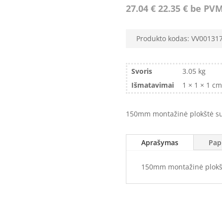
27.04
€
22.35
€
be PV
Produkto kodas:
VV00131
Svoris
3.05 kg
Išmatavimai
1 × 1 × 1 cm
150mm montažinė plokštė s
Aprašymas
Pap
150mm montažinė plokš