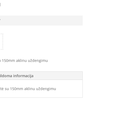
M
7
u 150mm aklinu uždengimu
ildoma informacija
tė su 150mm aklinu uždengimu