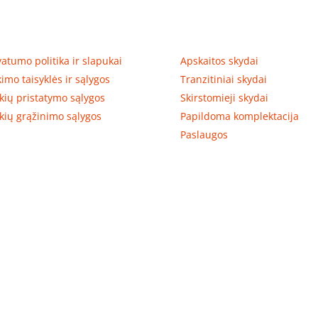
tumas, prekių pristatymas
Prekių kategorijos
vatumo politika ir slapukai
Apskaitos skydai
kimo taisyklės ir sąlygos
Tranzitiniai skydai
kių pristatymo sąlygos
Skirstomieji skydai
kių grąžinimo sąlygos
Papildoma komplektacija
Paslaugos