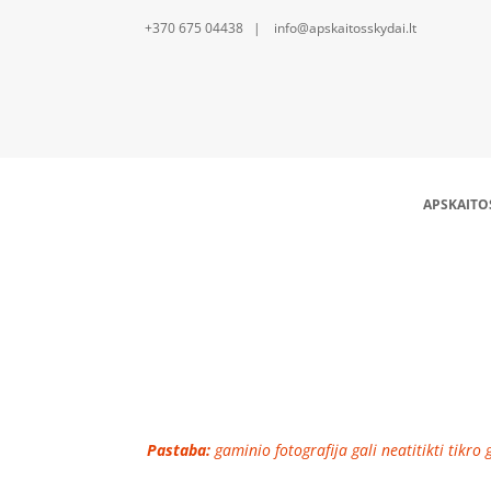
+370 675 04438 | info@apskaitosskydai.lt
APSKAITO
150mm montažinė p
Pastaba:
gaminio fotografija gali neatitikti tikro