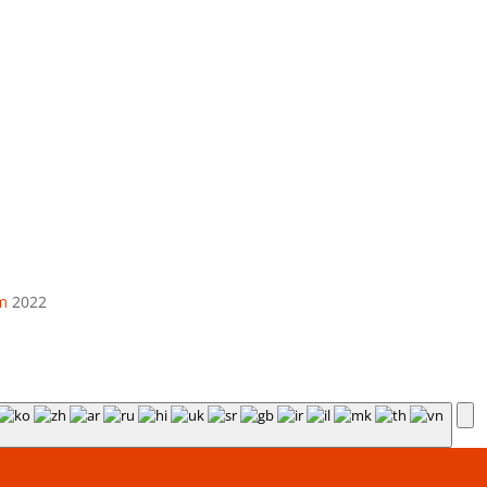
El. paštas
info@apskaitosskydai.lt
m
2022