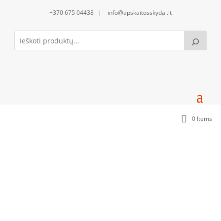
+370 675 04438 | info@apskaitosskydai.lt
0 Items
150mm montažinė plokštė su 150mm aklinu
uždengimu (DP1503_MU1503-A_2xMJK20)