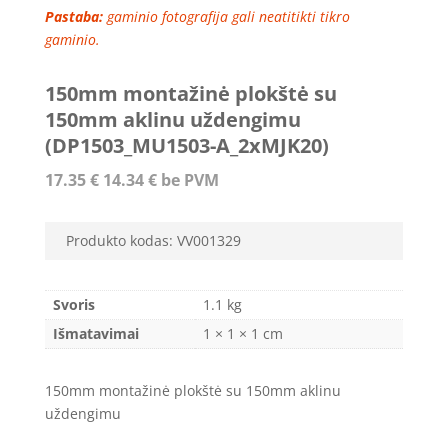
Pastaba:
gaminio fotografija gali neatitikti tikro
gaminio.
150mm montažinė plokštė su
150mm aklinu uždengimu
(DP1503_MU1503-A_2xMJK20)
17.35
€
14.34
€
be PVM
Produkto kodas:
VV001329
Svoris
1.1 kg
Išmatavimai
1 × 1 × 1 cm
150mm montažinė plokštė su 150mm aklinu
uždengimu