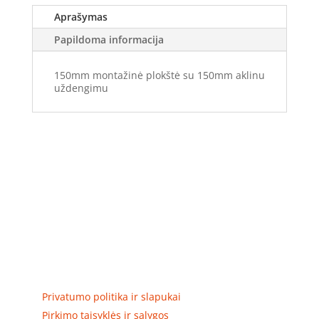
Aprašymas
Papildoma informacija
150mm montažinė plokštė su 150mm aklinu
uždengimu
Elektros apskaitos, tranzitinių, jėgos, automatikos ir
skirstomųjų skydų gamyba ir surinkimas
Privatumas, prekių pristatymas
Privatumo politika ir slapukai
Pirkimo taisyklės ir sąlygos